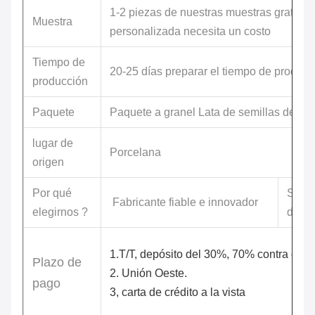
1-2 piezas de nuestras muestras gratuita
Muestra
personalizada necesita un costo
Tiempo de
20-25 días preparar el tiempo de producc
producción
Paquete
Paquete a granel Lata de semillas de met
lugar de
Porcelana
origen
Por qué
Serv
Fabricante fiable e innovador
elegirnos ?
dispo
1.T/T, depósito del 30%, 70% contra el en
Plazo de
2. Unión Oeste.
pago
3, carta de crédito a la vista