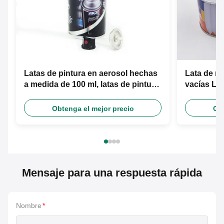
Latas de pintura en aerosol hechas
Lata de me
a medida de 100 ml, latas de pintura
vacías Lat
en aerosol vacías con boquilla para
para semil
pintura
Obtenga el mejor precio
Obt
Mensaje para una respuesta rápida
Nombre
*